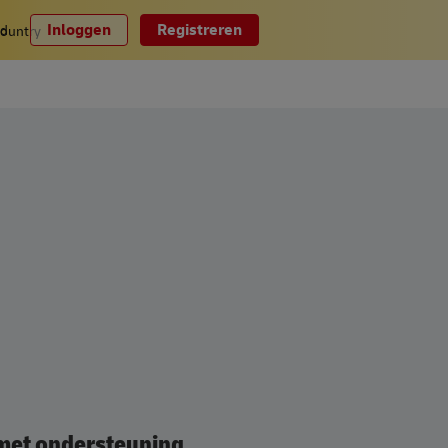
Inloggen
Registreren
nd
 met ondersteuning.