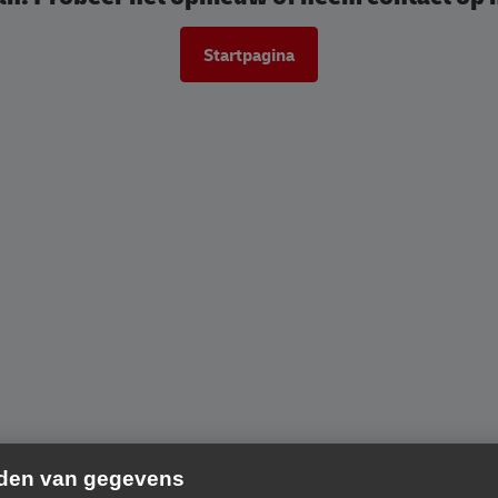
Startpagina
nden van gegevens
koord dat deze website de door u gekozen