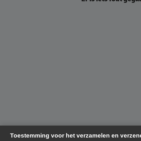
Toestemming voor het verzamelen en verze
Door op 'Accepteer alles' (Alle accepteren) te klikken gaat u ermee ak