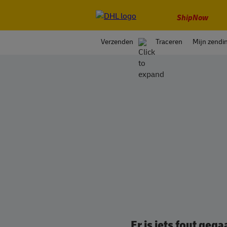
ShipNow
Verzenden
Traceren
Mijn zendi
Er is iets fout ge