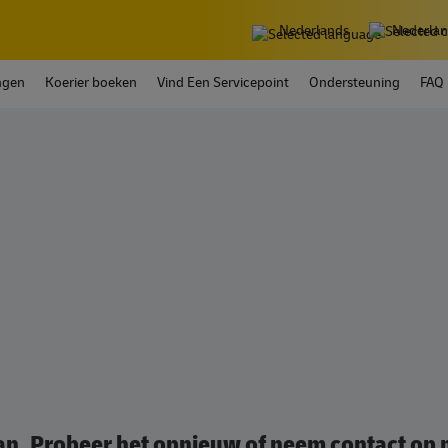
Nederlands
Nederla
ngen
Koerier boeken
Vind Een Servicepoint
Ondersteuning
FAQ
gaan. Probeer het opnieuw of neem contact op